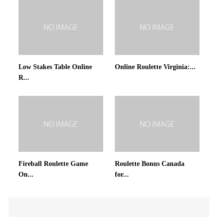
Low Stakes Table Online
Online Roulette Virginia:...
R...
Fireball Roulette Game
Roulette Bonus Canada
On...
for...