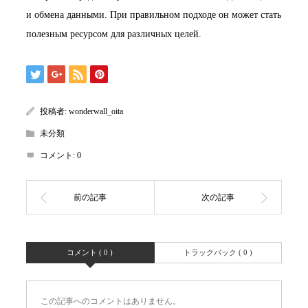
и обмена данными. При правильном подходе он может стать
полезным ресурсом для различных целей.
投稿者:
wonderwall_oita
未分類
コメント:
0
コメント ( 0 )
トラックバック ( 0 )
この記事へのコメントはありません。