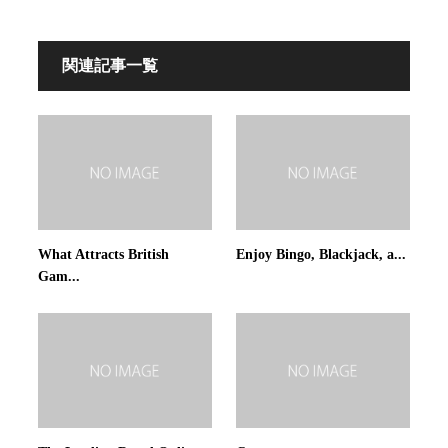
関連記事一覧
What Attracts British
Enjoy Bingo, Blackjack, a...
Gam...