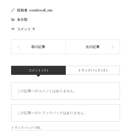
投稿者:
wonderwall_oita
未分類
コメント:
0
コメント ( 0 )
トラックバック ( 0 )
この記事へのコメントはありません。
この記事へのトラックバックはありません。
トラックバック URL