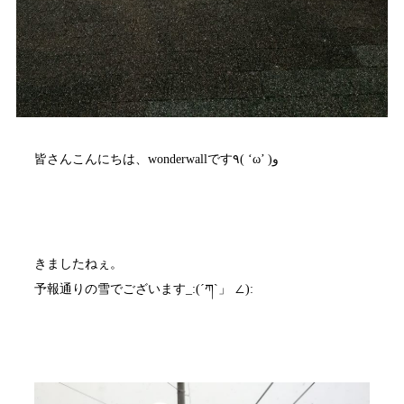
皆さんこんにちは、wonderwallです٩( ‘ω’ )و
きましたねぇ。
予報通りの雪でございます_:(´ཀ`」 ∠):