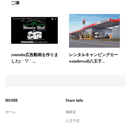
二弾
youtube広告動画を作りま
レンタルキャンピングカー
した( ´ ▽ ` ...
wonderwall八王子...
HOME
Store info
ホーム
湘南店
八王子店