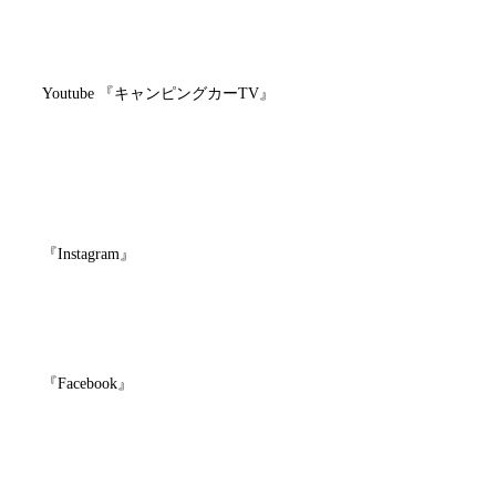
https://wonderwall.fun
Youtube 『キャンピングカーTV』
https://www.youtube.com/channel/UClixVl-
lv6e5Mr2O2KOKHXQ
『Instagram』
http://www.instagram.com/wonderwall_tsujido/
『Facebook』
https://www.facebook.com/wonderwalltsujido/