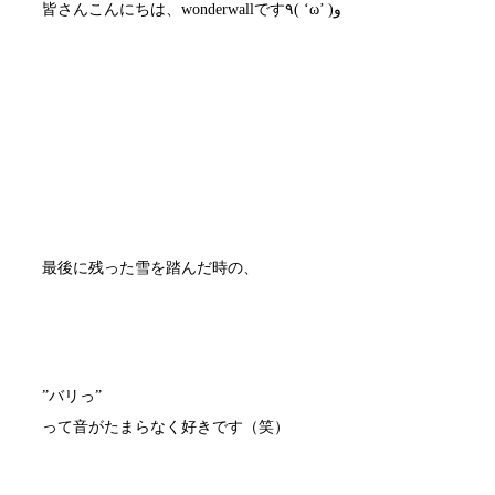
皆さんこんにちは、wonderwallです٩( ‘ω’ )و
最後に残った雪を踏んだ時の、
”バリっ”
って音がたまらなく好きです（笑）