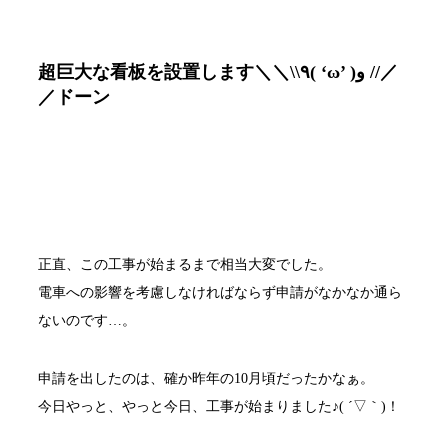
超巨大な看板を設置します＼＼\\٩( ‘ω’ )و //／
／ドーン
正直、この工事が始まるまで相当大変でした。
電車への影響を考慮しなければならず申請がなかなか通ら
ないのです…。
申請を出したのは、確か昨年の10月頃だったかなぁ。
今日やっと、やっと今日、工事が始まりました♪( ´▽｀)！